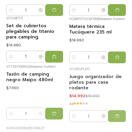
Cantidad
Cantidad
VCCUBTIT
|
VCMATETUCATKM
|
Atakama Outdoor
Set de cubiertos
Matera térmica
plegables de titanio
Tucúquere 235 ml
para camping
$18.990
$14.990
Cantidad
Cantidad
VCTZATKMNG
|
Atakama Outdoor
VCORGPLAT
|
Tazón de camping
Juego organizador de
-25%
OFF
negro Maipo 480ml
platos para casa
rodante
$7.990
$14.992
$19.990
3.0
Cantidad
Cantidad
041604328848
|
STANLEY
VCFOODB20
|
Klean Kanteen
SET COCINA
Food Box Tamaño