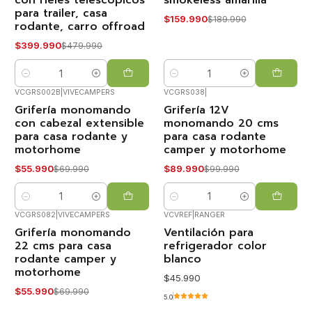
con rieles telescópicos
smokeless amarilla
para trailer, casa
$159.990
$189.990
rodante, carro offroad
$399.990
$479.990
Cantidad
Cantidad
VCGRS002B
|
VIVECAMPERS
VCGRS038
|
Grifería monomando
Grifería 12V
-20%
-10%
OFF
OFF
con cabezal extensible
monomando 20 cms
para casa rodante y
para casa rodante
motorhome
camper y motorhome
$55.990
$89.990
$69.990
$99.990
Cantidad
Cantidad
VCGRS082
|
VIVECAMPERS
VCVREF
|
RANGER
Grifería monomando
Ventilación para
-20%
OFF
22 cms para casa
refrigerador color
rodante camper y
blanco
motorhome
$45.990
$55.990
$69.990
5.0