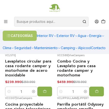
OFERTAS EN CALEFACCIÓN DIESEL
>> Ver Calefacción
Inicio
Interior RV
Interior RV
CATEGORÍAS
Interior RV
Exterior RV
Agua
Energía
FILTROS
Clima
Seguridad
Mantenimiento
Camping
Alpicool
Contacto
VCL570
|
VCC588
|
ViveCampers
Lavaplatos circular para
Combo Cocina y
-8%
-12%
OFF
OFF
casa rodante camper y
Lavaplato para casa
motorhome de acero
rodante camper y
inoxidable
motorhome
$239.990
$459.990
$259.990
$519.990
Cantidad
Cantidad
VCC007
|
ViveCampers
VCLIPPSILLAAM
|
LIPPERT
Cocina proyectable
Parrilla portátil Odyssey
-17%
-16%
OFF
OFF