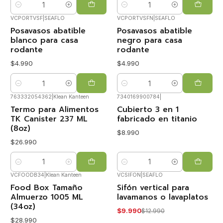
Cantidad
Cantidad
VCPORTVSF
|
SEAFLO
VCPORTVSFN
|
SEAFLO
Posavasos abatible
Posavasos abatible
blanco para casa
negro para casa
rodante
rodante
$4.990
$4.990
Cantidad
Cantidad
763332054362
|
Klean Kanteen
7340169900784
|
Termo para Alimentos
Cubierto 3 en 1
TK Canister 237 ML
fabricado en titanio
(8oz)
$8.990
$26.990
Cantidad
Cantidad
VCFOODB34
|
Klean Kanteen
VCSIFON
|
SEAFLO
Food Box Tamaño
Sifón vertical para
-23%
OFF
Almuerzo 1005 ML
lavamanos o lavaplatos
(34oz)
$9.990
$12.990
$28.990