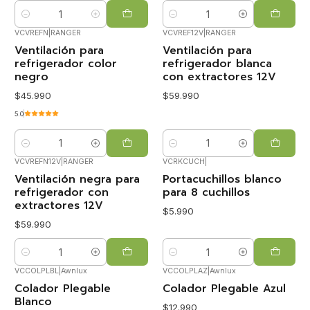
Cantidad
Cantidad
VCVREFN
|
RANGER
VCVREF12V
|
RANGER
Ventilación para
Ventilación para
refrigerador color
refrigerador blanca
negro
con extractores 12V
$45.990
$59.990
5.0
Cantidad
Cantidad
VCVREFN12V
|
RANGER
VCRKCUCH
|
Ventilación negra para
Portacuchillos blanco
refrigerador con
para 8 cuchillos
extractores 12V
$5.990
$59.990
Cantidad
Cantidad
VCCOLPLBL
|
Awnlux
VCCOLPLAZ
|
Awnlux
Colador Plegable
Colador Plegable Azul
Blanco
$12.990