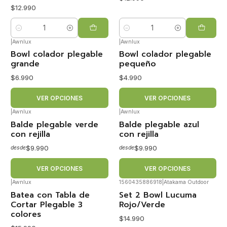
$12.990
Cantidad
Cantidad
|
Awnlux
|
Awnlux
Bowl colador plegable
Bowl colador plegable
grande
pequeño
$6.990
$4.990
VER OPCIONES
VER OPCIONES
|
Awnlux
|
Awnlux
Balde plegable verde
Balde plegable azul
con rejilla
con rejilla
$9.990
$9.990
desde
desde
VER OPCIONES
VER OPCIONES
|
Awnlux
1560435886918
|
Atakama Outdoor
Batea con Tabla de
Set 2 Bowl Lucuma
Cortar Plegable 3
Rojo/Verde
colores
$14.990