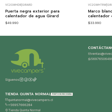
VC2GWHDB
|
GIRARD
VC2GWHTRW
|
GI
Agotado
Agotado
Puerta negra exterior para
Marco blanc
calentador de agua Girard
calentador 
$49.990
$33.990
CONTÁCTAN
ventas@vivec
5697650649
Síguenos
TIENDA QUINTA NORMAL
PUNTO DE RECOGIDA
quintanormal@vivecampers.cl
+56957666284
Tienda Quinta Normal