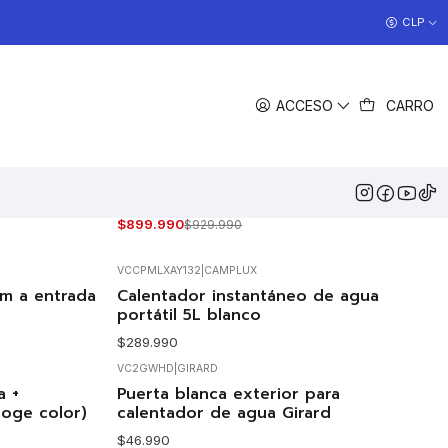
COCINAS EN OFERTA
CLP
>> Ver Ofertas
FILTROS
ACCESO
CARRO
VCAT9
|
AUTOTERM
BOIL
Boiler 9L Autoterm combiBOIL
-3%
OFF
$899.990
$929.990
Agotado
VCCPMLXAY132
|
CAMPLUX
Agotado
m a entrada
Calentador instantáneo de agua
portátil 5L blanco
$289.990
VC2GWHD
|
GIRARD
Agotado
a +
Puerta blanca exterior para
oge color)
calentador de agua Girard
$46.990