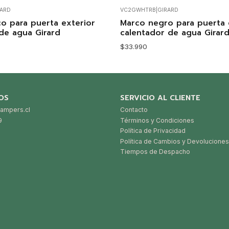
RARD
VC2GWHTRB
|
GIRARD
Agotado
o para puerta exterior
Marco negro para puerta 
de agua Girard
calentador de agua Girar
$33.990
OS
SERVICIO AL CLIENTE
ampers.cl
Contacto
9
Términos y Condiciones
Política de Privacidad
Política de Cambios y Devoluciones
Tiempos de Despacho