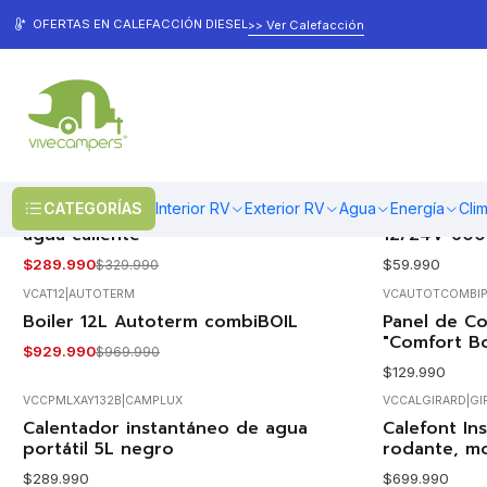
Inicio
Agua
Calentadores de Agua
OFERTAS EN CALEFACCIÓN DIESEL
>> Ver Calefacción
Calentadores de Agua
AT70018
|
AUTOTERM
VCTERMOSTAT
|
TI
CATEGORÍAS
Interior RV
Exterior RV
Agua
Energía
Cli
Kit de instalación para sistemas de
Termostato
-12%
OFF
agua caliente
12/24V 600W
$289.990
$59.990
$329.990
VCAT12
|
AUTOTERM
VCAUTOTCOMBIP
Agotado
Boiler 12L Autoterm combiBOIL
Panel de Co
-4%
OFF
"Comfort Bo
$929.990
$969.990
Agotado
$129.990
VCCPMLXAY132B
|
CAMPLUX
VCCALGIRARD
|
GI
Agotado
Agotado
Calentador instantáneo de agua
Calefont In
portátil 5L negro
rodante, m
$289.990
$699.990