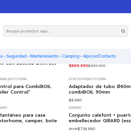
GEREXPED
VCAT7
|
AUTOTERM
ma
Seguridad
Mantenimiento
Camping
Alpicool
Contacto
 de protección 30A
Boiler 7L Autoterm combi
-3%
OFF
 con sistema antifrost
$869.990
$899.990
Agotado
ANEL
|
AUTOTERM
VCAT20006
|
AUTOTERM
Agotado
ntrol para CombiBOIL
Adaptador de tubo Ø60m
iler Control"
combiBOIL 90mm
$8.990
RARD
|
GIRARD
Agotado
stantáneo para casa
Conjunto calefont + puert
otorhome, camper, bote
embellecedor GIRARD (esc
$736.990
desde