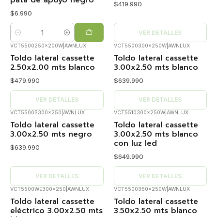
pata de apoyo negro
$419.990
$6.990
VER DETALLES
Cantidad
VCT5500250x200W
|
AWNLUX
VCT5500300x250W
|
AWNLUX
Agotado
Agotado
Toldo lateral cassette
Toldo lateral cassette
2.50x2.00 mts blanco
3.00x2.50 mts blanco
$479.990
$639.990
VER DETALLES
VER DETALLES
VCT5500B300x250
|
AWNLUX
VCT5510300x250W
|
AWNLUX
Agotado
Agotado
Toldo lateral cassette
Toldo lateral cassette
3.00x2.50 mts negro
3.00x2.50 mts blanco
con luz led
$639.990
$649.990
VER DETALLES
VER DETALLES
VCT5500WE300x250
|
AWNLUX
VCT5500350x250W
|
AWNLUX
Agotado
Agotado
Toldo lateral cassette
Toldo lateral cassette
eléctrico 3.00x2.50 mts
3.50x2.50 mts blanco