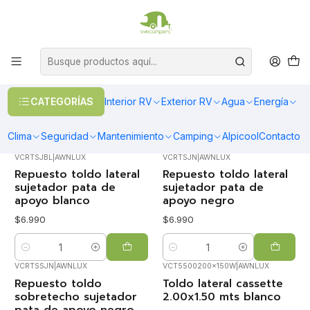
OFERTAS EN CALEFACCIÓN DIESEL
>> Ver Calefacción
Inicio
Toldos & Cobertores
Toldos
Toldos Laterales
Toldos Laterales
CATEGORÍAS
Interior RV
Exterior RV
Agua
Energía
FILTROS
Clima
Seguridad
Mantenimiento
Camping
Alpicool
Contacto
VCRTSJBL
|
AWNLUX
VCRTSJN
|
AWNLUX
Repuesto toldo lateral
Repuesto toldo lateral
sujetador pata de
sujetador pata de
apoyo blanco
apoyo negro
$6.990
$6.990
Cantidad
Cantidad
VCRTSSJN
|
AWNLUX
VCT5500200x150W
|
AWNLUX
Agotado
Repuesto toldo
Toldo lateral cassette
sobretecho sujetador
2.00x1.50 mts blanco