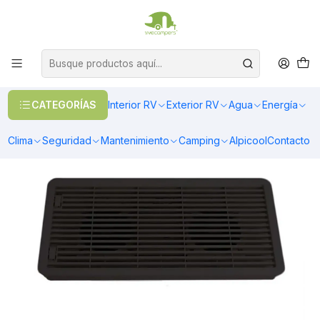
OFERTAS EN CALEFACCIÓN DIESEL
>> Ver Calefacción
Inicio
Interior RV
Cocina
Cocina
Ventilación para refrigerador color negro
CATEGORÍAS
Interior RV
Exterior RV
Agua
Energía
Clima
Seguridad
Mantenimiento
Camping
Alpicool
Contacto