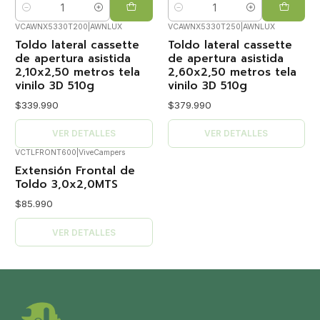
Cantidad
Cantidad
VCAWNX5330T200
|
AWNLUX
VCAWNX5330T250
|
AWNLUX
Agotado
Agotado
Toldo lateral cassette
Toldo lateral cassette
de apertura asistida
de apertura asistida
2,10x2,50 metros tela
2,60x2,50 metros tela
vinilo 3D 510g
vinilo 3D 510g
$339.990
$379.990
VER DETALLES
VER DETALLES
VCTLFRONT600
|
ViveCampers
Agotado
Extensión Frontal de
Toldo 3,0x2,0MTS
$85.990
VER DETALLES