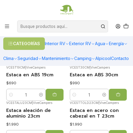
OFERTAS EN CALEFACCIÓN DIESEL
>> Ver Calefacción
Inicio
Overland
Toldos Laterales
Toldos Laterales
CATEGORÍAS
Interior RV
Exterior RV
Agua
Energía
FILTROS
Clima
Seguridad
Mantenimiento
Camping
Alpicool
Contacto
VCEST19CM
|
ViveCampers
VCEST30CM
|
ViveCampers
Estaca en ABS 19cm
Estaca en ABS 30cm
$690
$990
Cantidad
Cantidad
VCESTALU23CM
|
ViveCampers
VCESTTOLD23CM
|
ViveCampers
Estaca aleación de
Estaca en acero con
aluminio 23cm
cabezal en T 23cm
$1.990
$1.990