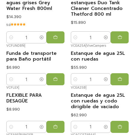
aguas grises Grey
estanques Duo Tank
Water Fresh 800ml
Cleaner Concentrado
Thetford 800 ml
$14.390
$15.890
5.0
Cantidad
Cantidad
VCFUNDBÑ
|
VCEA25A
|
ViveCampers
Funda de transporte
Estanque de agua 25L
para Baño portátil
con ruedas
$6.990
$55.990
Cantidad
Cantidad
VCFLEX
|
VCEA25B
|
FLEXIBLE PARA
Estanque de agua 25L
DESAGÜE
con ruedas y codo
dirigible de vaciado
$8.990
$62.990
Cantidad
Cantidad
VCEA95
|
RANGER
VCACCSTAP44
|