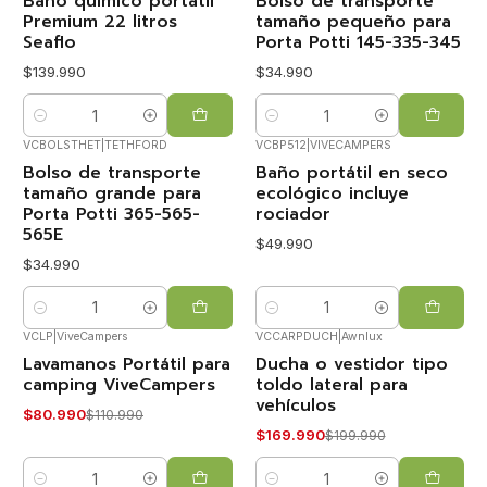
Baño químico portátil
Bolso de transporte
Premium 22 litros
tamaño pequeño para
Seaflo
Porta Potti 145-335-345
$139.990
$34.990
Cantidad
Cantidad
VCBOLSTHET
|
TETHFORD
VCBP512
|
VIVECAMPERS
Bolso de transporte
Baño portátil en seco
tamaño grande para
ecológico incluye
Porta Potti 365-565-
rociador
565E
$49.990
$34.990
Cantidad
Cantidad
VCLP
|
ViveCampers
VCCARPDUCH
|
Awnlux
Lavamanos Portátil para
Ducha o vestidor tipo
-27%
-15%
OFF
OFF
camping ViveCampers
toldo lateral para
vehículos
$80.990
$110.990
$169.990
$199.990