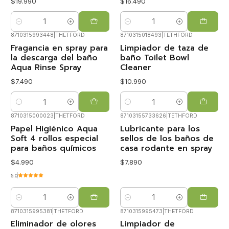
$19.990
$16.490
Cantidad
Cantidad
8710315993448
|
THETFORD
8710315018493
|
TETHFORD
Fragancia en spray para
Limpiador de taza de
la descarga del baño
baño Toilet Bowl
Aqua Rinse Spray
Cleaner
$7.490
$10.990
Cantidad
Cantidad
8710315000023
|
THETFORD
87103155733626
|
TETHFORD
Papel Higiénico Aqua
Lubricante para los
Soft 4 rollos especial
sellos de los baños de
para baños químicos
casa rodante en spray
$4.990
$7.890
5.0
Cantidad
Cantidad
8710315995381
|
THETFORD
8710315995473
|
THETFORD
Eliminador de olores
Limpiador de