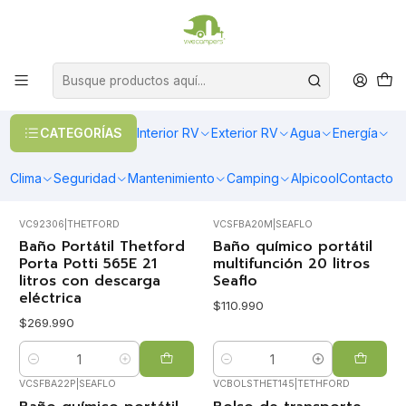
OFERTAS EN CALEFACCIÓN DIESEL
>> Ver Calefacción
Inicio
Camping
Baños Portátiles
Baños Portátiles
CATEGORÍAS
Interior RV
Exterior RV
Agua
Energía
Baños portátiles químicos y ecológicos además de accesorios
FILTROS
Clima
Seguridad
Mantenimiento
Camping
Alpicool
Contacto
VC92306
|
THETFORD
VCSFBA20M
|
SEAFLO
Baño Portátil Thetford
Baño químico portátil
Porta Potti 565E 21
multifunción 20 litros
litros con descarga
Seaflo
eléctrica
$110.990
$269.990
Cantidad
Cantidad
VCSFBA22P
|
SEAFLO
VCBOLSTHET145
|
TETHFORD