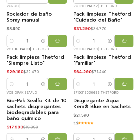
Cantidad
Cantidad
VCROC
|
VCTHETPACK2
|
THETFORD
Rociador de baño
Pack limpieza Thetford
-10%
OFF
Spray manual
"Cuidado del Baño"
$3.990
$31.290
$34.770
Cantidad
Cantidad
VCTHETPACK1
|
THETFORD
VCTHETPACK3
|
THETFORD
Pack limpieza Thetford
Pack limpieza Thetford
-10%
-10%
OFF
OFF
"Siempre Listo"
"Familiar"
$29.190
$64.290
$32.470
$71.440
Cantidad
Cantidad
VCBIOPAK
|
SEAFLO
8710315030686
|
THETFORD
Bio-Pak Sealfo Kit de 10
Disgregante Aqua
-10%
OFF
sachets disgregantes
Kem® Blue en Sachets
biodegradables para
$21.590
baño químico
5.0
$17.990
$19.990