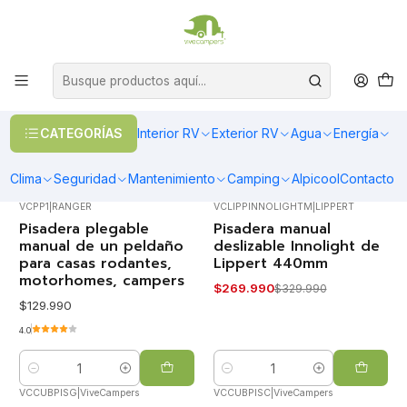
OFERTAS EN CALEFACCIÓN DIESEL
>> Ver Calefacción
Inicio
Seguridad
Pisaderas
Pisaderas
CATEGORÍAS
Interior RV
Exterior RV
Agua
Energía
FILTROS
Clima
Seguridad
Mantenimiento
Camping
Alpicool
Contacto
VCPP1
|
RANGER
VCLIPPINNOLIGHTM
|
LIPPERT
Pisadera plegable
Pisadera manual
-18%
OFF
manual de un peldaño
deslizable Innolight de
para casas rodantes,
Lippert 440mm
motorhomes, campers
$269.990
$329.990
$129.990
4.0
Cantidad
Cantidad
VCCUBPISG
|
ViveCampers
VCCUBPISC
|
ViveCampers