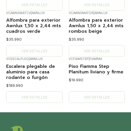
VER DETALLES
VER DETALLES
VCAWNXMATCV
|
AWNLUX
VCAWNXMATGR
|
AWNLUX
Agotado
Agotado
Alfombra para exterior
Alfombra para exterior
Awnlux 1,50 x 2,44 mts
Awnlux 1,50 x 2,44 mts
cuadros verde
rombos beige
$35.990
$35.990
VER DETALLES
VER DETALLES
VCESCALPLEG
|
AWNLUX
VCFIAMSTEP
|
FIAMMA
Agotado
Agotado
Escalera plegable de
Piso Fiamma Step
aluminio para casa
Planitum liviano y firme
rodante o furgón
$19.990
$189.990
VER DETALLES
VER DETALLES