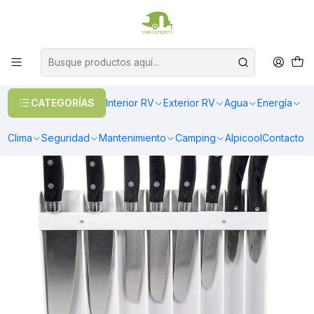
OFERTAS EN CALEFACCIÓN DIESEL
>> Ver Calefacción
Inicio
Interior RV
Cocina
Cocina
Accesorios Cocina
Portacuchillos blanco para 8 cuchillos
CATEGORÍAS
Interior RV
Exterior RV
Agua
Energía
Clima
Seguridad
Mantenimiento
Camping
Alpicool
Contacto