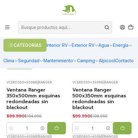
OFERTAS EN CALEFACCIÓN DIESEL
>> Ver Calefacción
Inicio
Exterior RV
Ventanas
Ventanas y aberturas
Ventanas y aberturas
CATEGORÍAS
Interior RV
Exterior RV
Agua
Energía
Ventanas termopanel que aseguran excelente aisalción y confort
interior
Clima
Seguridad
Mantenimiento
Camping
Alpicool
Contacto
FILTROS
VCERD350x500ME
|
RANGER
VCERD500x350ME
|
RANGER
Ventana Ranger
Ventana Ranger
-26%
-28%
OFF
OFF
350x500mm esquinas
500x350mm esquinas
redondeadas sin
redondeadas sin
blackout
blackout
$99.990
$99.990
$134.990
$138.990
Cantidad
Cantidad
VCERD600x450ME
|
RANGER
VCERD800x400ME
|
RANGER