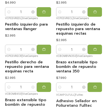
$4.990
$2.995
Cantidad
Cantidad
VCPESVREDL
|
ViveCampers
VCPESVRECL
|
ViveCampers
Pestillo izquierdo para
Pestillo izquierdo de
ventanas Ranger
repuesto para ventana
esquinas rectas
$2.995
$2.995
Cantidad
Cantidad
VCPESVRECR
|
ViveCampers
VCBOMBVN350
|
ViveCampers
Pestillo derecho de
Brazo extensible tipo
repuesto para ventana
bombín de repuesto
esquinas recta
ventana 350
$2.995
$7.990
Cantidad
Cantidad
VCBOMB450
|
ViveCampers
VCAKPOLFULL
|
Fulltec
Brazo extensible tipo
Adhesivo Sellador en
bombín de repuesto
Poliuretano Fulltec