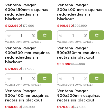
Ventana Ranger
Ventana Ranger
-29%
-29%
OFF
OFF
600x450mm esquinas
800x400 mm esquinas
redondeadas sin
redondeadas sin
blackout
blackout
$122.990
$149.990
$172.990
$209.990
Cantidad
Cantidad
VCERD900x500ME
|
RANGER
VCERC500x350ME
|
RANGER
Ventana Ranger
Ventana Ranger
-27%
-28%
OFF
OFF
900x500 mm esquinas
500x350mm esquinas
redondeadas sin
rectas sin blackout
Nuevo
blackout
$99.990
$138.990
$179.990
$247.990
Cantidad
Cantidad
VCERC800x400ME
|
RANGER
VCERC900x500ME
|
RANGER
Ventana Ranger
Ventana Ranger
-29%
-27%
OFF
OFF
800x400mm esquinas
900x500mm esquinas
rectas sin blackout
rectas sin blackout
Nuevo
Nuevo
$149.990
$179.990
$209.990
$247.990