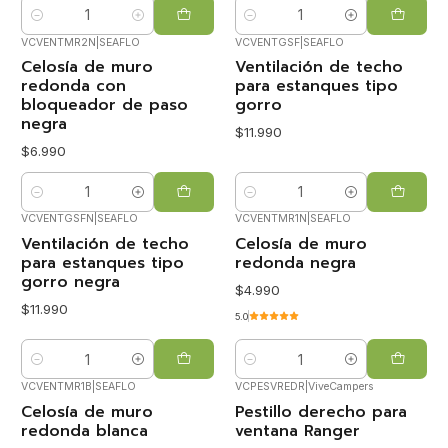
Cantidad
Cantidad
VCVENTMR2N
|
SEAFLO
VCVENTGSF
|
SEAFLO
Celosía de muro
Ventilación de techo
redonda con
para estanques tipo
bloqueador de paso
gorro
negra
$11.990
$6.990
Cantidad
Cantidad
VCVENTGSFN
|
SEAFLO
VCVENTMR1N
|
SEAFLO
Ventilación de techo
Celosía de muro
para estanques tipo
redonda negra
gorro negra
$4.990
$11.990
5.0
Cantidad
Cantidad
VCVENTMR1B
|
SEAFLO
VCPESVREDR
|
ViveCampers
Celosía de muro
Pestillo derecho para
redonda blanca
ventana Ranger