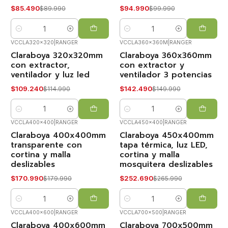
$85.490
$94.990
$89.990
$99.990
Cantidad
Cantidad
VCCLA320x320
|
RANGER
VCCLA360x360M
|
RANGER
Claraboya 320x320mm
Claraboya 360x360mm
-5%
-5%
OFF
OFF
con extractor,
con extractor y
ventilador y luz led
ventilador 3 potencias
VOLVIÓ!
VOLVIÓ!
$109.240
$142.490
$114.990
$149.990
Cantidad
Cantidad
VCCLA400x400
|
RANGER
VCCLA450x400
|
RANGER
Claraboya 400x400mm
Claraboya 450x400mm
-5%
-5%
OFF
OFF
transparente con
tapa térmica, luz LED,
cortina y malla
cortina y malla
VOLVIÓ!
VOLVIÓ!
deslizables
mosquitera deslizables
$170.990
$252.690
$179.990
$265.990
Cantidad
Cantidad
VCCLA400x600
|
RANGER
VCCLA700x500
|
RANGER
Claraboya 400x600mm
Claraboya 700x500mm
-5%
-5%
OFF
OFF