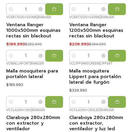
Cantidad
Cantidad
VCERC1000x500ME
|
RANGER
VCERC1200x500ME
|
RANGER
Ventana Ranger
Ventana Ranger
-28%
-26%
OFF
OFF
1000x500mm esquinas
1200x500mm esquinas
rectas sin blackout
rectas sin blackout
Nuevo
Nuevo
$189.990
$209.990
$262.990
$284.990
Cantidad
Cantidad
VCMALLAPORT
|
RANGER
VCLIPPVANSCREEN
|
LIPPERT
Malla mosquitera para
Malla mosquitera
portalón lateral
Lippert para portalón
lateral de furgón
$189.990
$329.990
Cantidad
Cantidad
VCCLA280x280
|
RANGER
VCCLA280x280LED
|
RANGER
Claraboya 280x280mm
Claraboya 280x280mm
-5%
-5%
OFF
OFF
con extractor y
con extractor,
ventilador
ventilador y luz led
VOLVIÓ!
VOLVIÓ!