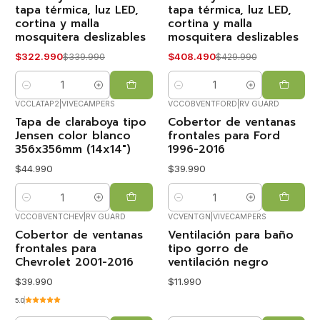
tapa térmica, luz LED,
tapa térmica, luz LED,
cortina y malla
cortina y malla
VOLVIÓ!
VOLVIÓ!
mosquitera deslizables
mosquitera deslizables
$322.990
$408.490
$339.990
$429.990
Cantidad
Cantidad
VCCLATAP2
|
VIVECAMPERS
VCCOBVENTFORD
|
RV GUARD
Tapa de claraboya tipo
Cobertor de ventanas
Jensen color blanco
frontales para Ford
356x356mm (14x14")
1996-2016
$44.990
$39.990
Cantidad
Cantidad
VCCOBVENTCHEV
|
RV GUARD
VCVENTGN
|
VIVECAMPERS
Cobertor de ventanas
Ventilación para baño
frontales para
tipo gorro de
Chevrolet 2001-2016
ventilación negro
$39.990
$11.990
5.0