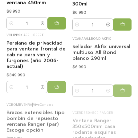
ventana 450mm
300ml
$8.990
$6.990
Cantidad
Cantidad
VCLIPPSKIAFR
|
LIPPERT
VCAKAFALLBOND
|
AKFIX
Persiana de privacidad
Sellador Akfix universal
para ventana frontal de
multiuso All Bond
cabina para van y
blanco 290ml
furgones (año 2006-
$6.990
actual)
$349.990
Cantidad
Cantidad
VCBOMBVENRA
|
ViveCampers
VCERD350x500
|
RANGER
Nuevo
Agotado
Brazos extensibles tipo
Ventana Ranger
bombín de repuesto
350x500mm casa
ventana Ranger (par)
rodante esquinas
Escoge opción
redondeadas
$19.990
$179.990
VER OPCIONES
VER DETALLES