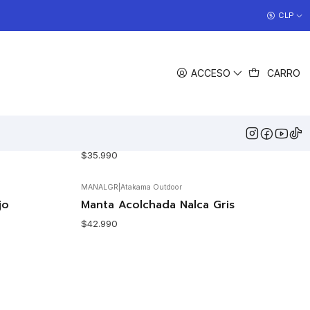
COCINAS EN OFERTA
CLP
>> Ver Ofertas
FILTROS
ACCESO
CARRO
NEVGR17
|
Atakama Outdoor
Agotado
ul
Saco de Dormir Nevado Gris
$35.990
MANALGR
|
Atakama Outdoor
Agotado
jo
Manta Acolchada Nalca Gris
$42.990