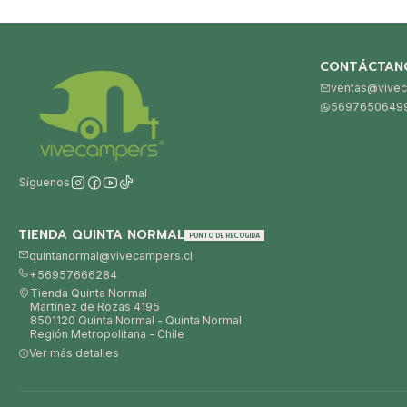
CONTÁCTAN
ventas@vivec
5697650649
Síguenos
TIENDA QUINTA NORMAL
PUNTO DE RECOGIDA
quintanormal@vivecampers.cl
+56957666284
Tienda Quinta Normal
Martínez de Rozas 4195
8501120 Quinta Normal - Quinta Normal
Región Metropolitana - Chile
Ver más detalles