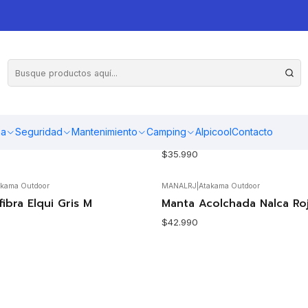
kama Outdoor
NEVAZ17
|
Atakama Outdoor
Agotado
ma
Seguridad
Mantenimiento
Camping
Alpicool
Contacto
rmir modelo Lauca -5°
Saco de Dormir Nevado Az
$35.990
akama Outdoor
MANALRJ
|
Atakama Outdoor
Agotado
fibra Elqui Gris M
Manta Acolchada Nalca Ro
$42.990