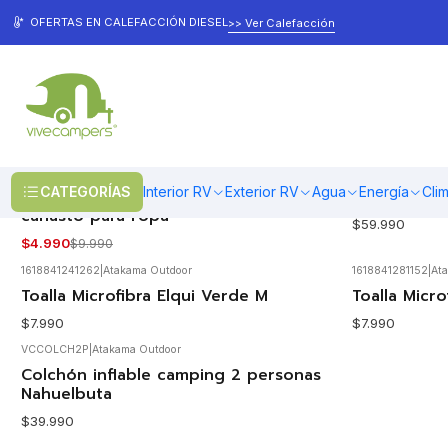
Inicio
Camping
Sacos y Mantas
OFERTAS EN CALEFACCIÓN DIESEL
>> Ver Calefacción
Sacos y Mantas
VCBASPLEG
|
VCSACLAUCA
|
Ata
Agotado
CATEGORÍAS
Interior RV
Exterior RV
Agua
Energía
Cli
Basurero plegable de camping o
Saco de do
-50%
OFF
canasto para ropa
$59.990
$4.990
$9.990
1618841241262
|
Atakama Outdoor
1618841281152
|
At
Agotado
Agotado
Toalla Microfibra Elqui Verde M
Toalla Micro
$7.990
$7.990
VCCOLCH2P
|
Atakama Outdoor
Agotado
Colchón inflable camping 2 personas
Nahuelbuta
$39.990