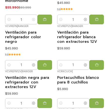
motorhome
$45.990
$55.990
$69.990
5.0
Cantidad
Cantidad
VCVREFN
|
RANGER
VCVREF12V
|
RANGER
Ventilación para
Ventilación para
refrigerador color
refrigerador blanca
negro
con extractores 12V
$45.990
$59.990
5.0
Cantidad
Cantidad
VCVREFN12V
|
RANGER
VCRKCUCH
|
Ventilación negra para
Portacuchillos blanco
refrigerador con
para 8 cuchillos
extractores 12V
$5.990
$59.990
Cantidad
Cantidad