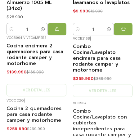
Almuerzo 1005 ML
lavamanos o lavaplatos
(34oz)
$9.990
$12.990
$28.990
Cantidad
Cantidad
VCCB004
|
VIVECAMPERS
VCCB216B
|
Cocina encimera 2
Combo
-18%
-8%
OFF
OFF
quemadores para casa
Cocina/Lavaplato
rodante camper y
encimera para casa
Agotado
Agotado
motorhome
rodante camper y
motorhome
$139.990
$169.990
$359.990
$389.990
VER DETALLES
VER DETALLES
VCCOC2Q
|
VCC904
|
Cocina 2 quemadores
Combo
-4%
-11%
OFF
OFF
para casa rodante
Cocina/Lavaplato con
camper y motorhome
cubiertas
Agotado
Agotado
independientes para
$259.990
$269.990
casa rodante camper y
motorhome