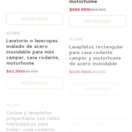
$499.990
$559.990
VER DETALLES
VER DETALLES
VCL585
|
VCL586
|
Lavatorio o lavacopas
Lavaplatos rectangular
-4%
-8%
OFF
OFF
ovalado de acero
para casa rodante
inoxidable para mini
camper y motorhome
Agotado
Agotado
camper, casa rodante,
de acero inoxidable
motorhome
$239.990
$259.990
$43.990
$45.990
VER DETALLES
VER DETALLES
VCC004
|
VCLIPPSILLARO
|
LIPPERT
Cocina y lavaplatos
Parrilla portátil Odyssey
-8%
-16%
OFF
OFF
proyectable con rieles
smokeless roja
telescópicos para
Agotado
Agotado
$159.990
$189.990
trailer, casa rodante,
carro offroad
$549.990
$599.990
VER DETALLES