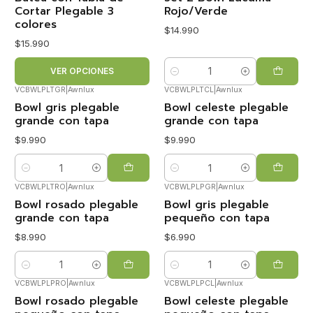
Cortar Plegable 3
Rojo/Verde
colores
$14.990
$15.990
VER OPCIONES
Cantidad
VCBWLPLTGR
|
Awnlux
VCBWLPLTCL
|
Awnlux
Bowl gris plegable
Bowl celeste plegable
grande con tapa
grande con tapa
$9.990
$9.990
Cantidad
Cantidad
VCBWLPLTRO
|
Awnlux
VCBWLPLPGR
|
Awnlux
Bowl rosado plegable
Bowl gris plegable
grande con tapa
pequeño con tapa
$8.990
$6.990
Cantidad
Cantidad
VCBWLPLPRO
|
Awnlux
VCBWLPLPCL
|
Awnlux
Bowl rosado plegable
Bowl celeste plegable