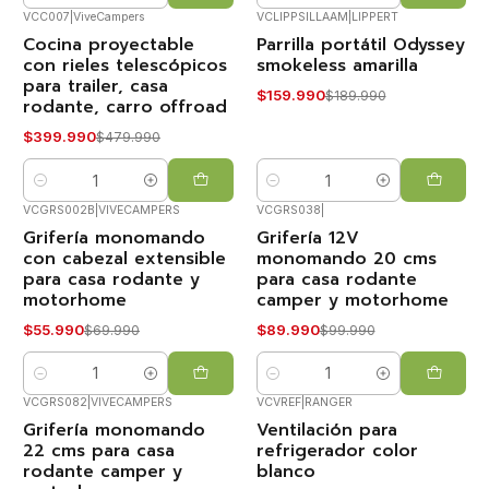
VCC007
|
ViveCampers
VCLIPPSILLAAM
|
LIPPERT
Cocina proyectable
Parrilla portátil Odyssey
-17%
-16%
OFF
OFF
con rieles telescópicos
smokeless amarilla
para trailer, casa
$159.990
$189.990
rodante, carro offroad
$399.990
$479.990
Cantidad
Cantidad
VCGRS002B
|
VIVECAMPERS
VCGRS038
|
Grifería monomando
Grifería 12V
-20%
-10%
OFF
OFF
con cabezal extensible
monomando 20 cms
para casa rodante y
para casa rodante
motorhome
camper y motorhome
$55.990
$89.990
$69.990
$99.990
Cantidad
Cantidad
VCGRS082
|
VIVECAMPERS
VCVREF
|
RANGER
Grifería monomando
Ventilación para
-20%
OFF
22 cms para casa
refrigerador color
rodante camper y
blanco