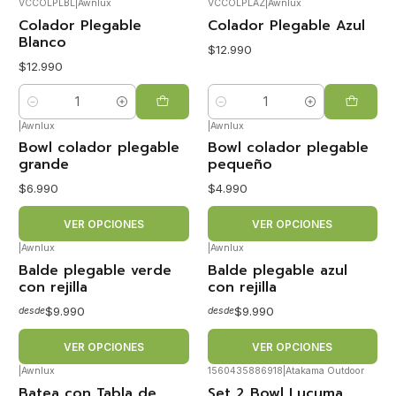
VCCOLPLBL
|
Awnlux
VCCOLPLAZ
|
Awnlux
Colador Plegable
Colador Plegable Azul
Blanco
$12.990
$12.990
Cantidad
Cantidad
|
Awnlux
|
Awnlux
Bowl colador plegable
Bowl colador plegable
grande
pequeño
$6.990
$4.990
VER OPCIONES
VER OPCIONES
|
Awnlux
|
Awnlux
Balde plegable verde
Balde plegable azul
con rejilla
con rejilla
$9.990
$9.990
desde
desde
VER OPCIONES
VER OPCIONES
|
Awnlux
1560435886918
|
Atakama Outdoor
Batea con Tabla de
Set 2 Bowl Lucuma