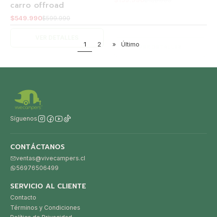
VER DETALLES
1
2
»
Último
Síguenos
CONTÁCTANOS
ventas@vivecampers.cl
56976506499
SERVICIO AL CLIENTE
Contacto
Términos y Condiciones