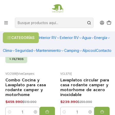
OFERTAS EN CALEFACCIÓN DIESEL
>> Ver Calefacción
Inicio
Interior RV
Cocina
Cocina
Cocina
CATEGORÍAS
Interior RV
Exterior RV
Agua
Energía
Cocinas encimeras, lavaplatos con tapa de vidrio templado,
campanas 12V para optimizar espacio , livianos y de consumo
Clima
Seguridad
Mantenimiento
Camping
Alpicool
Contacto
eficiente.
FILTROS
VCC588
|
ViveCampers
VCL570
|
Combo Cocina y
Lavaplatos circular para
-12%
-8%
OFF
OFF
Lavaplato para casa
casa rodante camper y
rodante camper y
motorhome de acero
motorhome
inoxidable
$459.990
$239.990
$519.990
$259.990
Cantidad
Cantidad