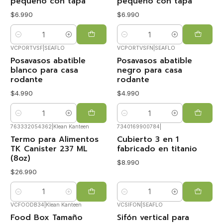
pequeño con tapa
pequeño con tapa
$6.990
$6.990
Cantidad
Cantidad
VCPORTVSF
|
SEAFLO
VCPORTVSFN
|
SEAFLO
Posavasos abatible
Posavasos abatible
blanco para casa
negro para casa
rodante
rodante
$4.990
$4.990
Cantidad
Cantidad
763332054362
|
Klean Kanteen
7340169900784
|
Termo para Alimentos
Cubierto 3 en 1
TK Canister 237 ML
fabricado en titanio
(8oz)
$8.990
$26.990
Cantidad
Cantidad
VCFOODB34
|
Klean Kanteen
VCSIFON
|
SEAFLO
Food Box Tamaño
Sifón vertical para
-23%
OFF