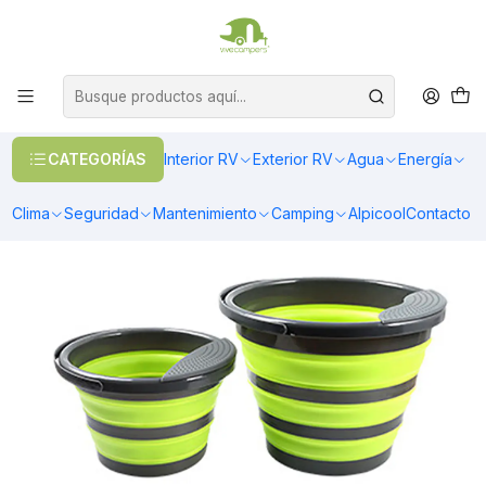
OFERTAS EN CALEFACCIÓN DIESEL
>> Ver Calefacción
Inicio
Interior RV
Cocina
Cocina
Accesorios Cocina
Balde plegable verde con rejilla
CATEGORÍAS
Interior RV
Exterior RV
Agua
Energía
Clima
Seguridad
Mantenimiento
Camping
Alpicool
Contacto