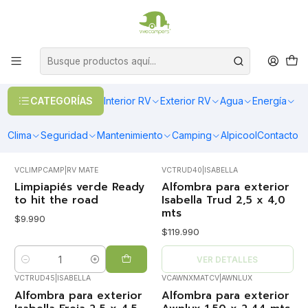
OFERTAS EN CALEFACCIÓN DIESEL
>> Ver Calefacción
Inicio
Exterior RV
Alfombras Exteriores
Alfombras Exteriores
CATEGORÍAS
Interior RV
Exterior RV
Agua
Energía
Fáciles de lavar, en distintos tamaños y diseños
FILTROS
Clima
Seguridad
Mantenimiento
Camping
Alpicool
Contacto
VCLIMPCAMP
|
RV MATE
VCTRUD40
|
ISABELLA
Agotado
Limpiapiés verde Ready
Alfombra para exterior
to hit the road
Isabella Trud 2,5 x 4,0
mts
$9.990
$119.990
VER DETALLES
Cantidad
VCTRUD45
|
ISABELLA
VCAWNXMATCV
|
AWNLUX
Agotado
Agotado
Alfombra para exterior
Alfombra para exterior