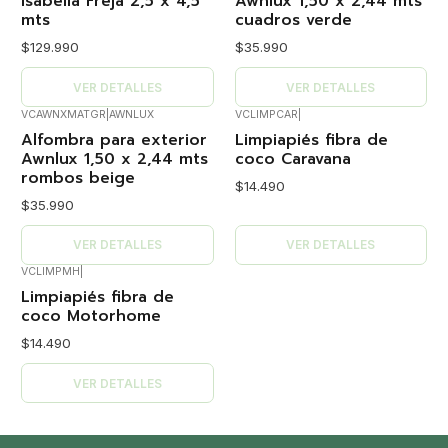
Isabella Freja 2,5 x 4,5
Awnlux 1,50 x 2,44 mts
mts
cuadros verde
$129.990
$35.990
VER DETALLES
VER DETALLES
VCAWNXMATGR
|
AWNLUX
VCLIMPCAR
|
Agotado
Agotado
Alfombra para exterior
Limpiapiés fibra de
Awnlux 1,50 x 2,44 mts
coco Caravana
rombos beige
$14.490
$35.990
VER DETALLES
VER DETALLES
VCLIMPMH
|
Agotado
Limpiapiés fibra de
coco Motorhome
$14.490
VER DETALLES