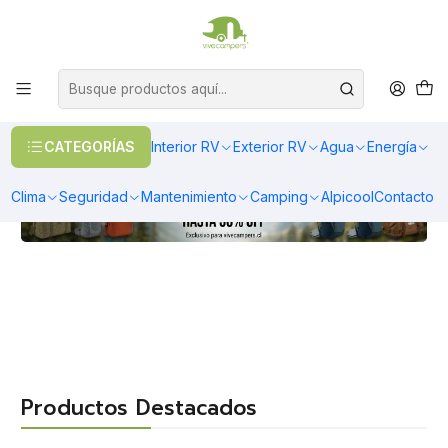
OFERTAS EN CALEFACCIÓN DIESEL
>> Ver Calefacción
ECOFLOW
BAÑO
CATEGORÍAS
Interior RV
Exterior RV
Agua
Energía
Clima
Seguridad
Mantenimiento
Camping
Alpicool
Contacto
PISADERAS
STANLEY
FREEZER 12V
SILLAS
Productos Destacados