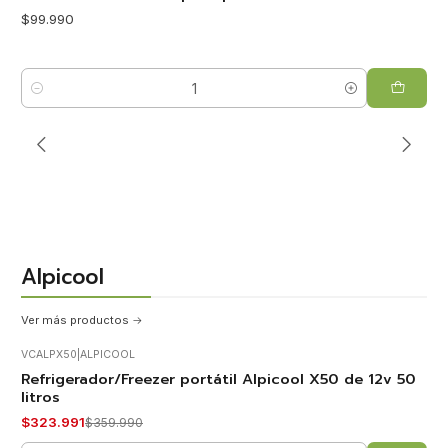
$99.990
Cantidad
Alpicool
Ver más productos
VCALPX50
|
ALPICOOL
Refrigerador/Freezer portátil Alpicool X50 de 12v 50
-10%
OFF
litros
$323.991
$359.990