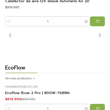
Calefactor de aire 12V diesel Autoterm Air 2D
$619.990
Cantidad
EcoFlow
Ver más productos
VCRIVER2PRO
|
ECOFLOW
EcoFlow River 2 Pro | 800W-768Wh
-31%
OFF
$619.990
$899.990