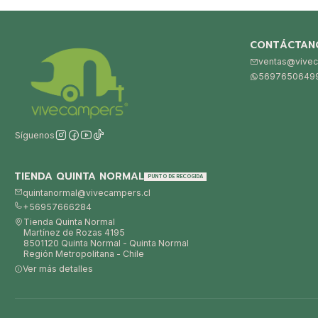
CONTÁCTAN
ventas@vivec
5697650649
Síguenos
TIENDA QUINTA NORMAL
PUNTO DE RECOGIDA
quintanormal@vivecampers.cl
+56957666284
Tienda Quinta Normal
Martínez de Rozas 4195
8501120 Quinta Normal - Quinta Normal
Región Metropolitana - Chile
Ver más detalles