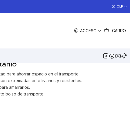
COCINAS EN OFERTA
CLP
>> Ver Ofertas
EGAR AL CARRO
COMPRAR AHORA
ACCESO
CARRO
COMPARTIR
DESCRIPCIÓN
lo, tenedor y cuchara plegables
tanio
tad para ahorrar espacio en el transporte.
 son extremadamente livianos y resistentes.
ara amarrarlos.
e bolso de transporte.