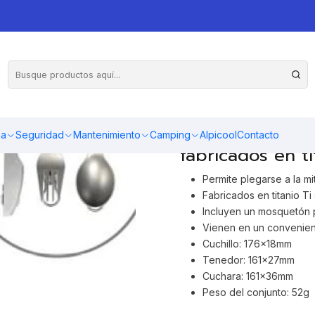
anio para camping
AGR
Cantidad
Juego de cuchil
ma
Seguridad
Mantenimiento
Camping
Alpicool
Contacto
fabricados en ti
Permite plegarse a la mi
Fabricados en titanio Ti
Incluyen un mosquetón p
Vienen en un convenient
Cuchillo: 176x18mm
Tenedor: 161x27mm
Cuchara: 161x36mm
Peso del conjunto: 52g