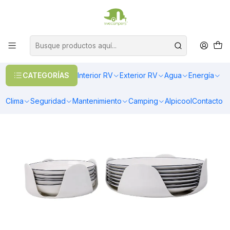
OFERTAS EN CALEFACCIÓN DIESEL
>> Ver Calefacción
Inicio
Interior RV
Cocina
Menaje
Juego organizador de platos para casa rodante
CATEGORÍAS
Interior RV
Exterior RV
Agua
Energía
Clima
Seguridad
Mantenimiento
Camping
Alpicool
Contacto