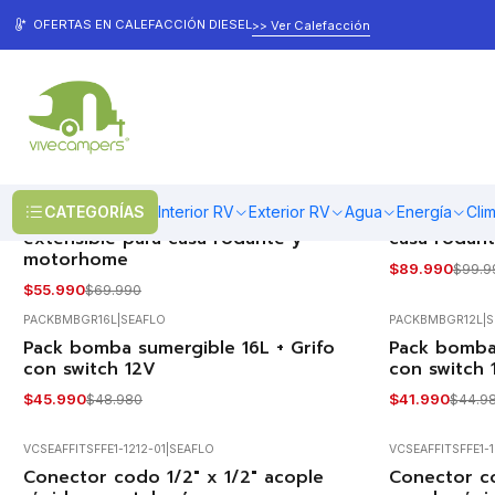
Inicio
Agua
Griferias
OFERTAS EN CALEFACCIÓN DIESEL
>> Ver Calefacción
Griferias
VCGRS002B
|
VIVECAMPERS
VCGRS038
|
CATEGORÍAS
Interior RV
Exterior RV
Agua
Energía
Cli
Grifería monomando con cabezal
Grifería 1
-20%
-10%
OFF
OFF
extensible para casa rodante y
casa rodan
motorhome
$89.990
$99.9
$55.990
$69.990
PACKBMBGR16L
|
SEAFLO
PACKBMBGR12L
|
S
Pack bomba sumergible 16L + Grifo
Pack bomba 
-6%
-7%
OFF
OFF
con switch 12V
con switch 
$45.990
$41.990
$48.980
$44.9
VCSEAFFITSFFE1-1212-01
|
SEAFLO
VCSEAFFITSFFE1-1
Conector codo 1/2" x 1/2" acople
Conector co