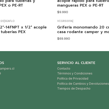
do para tuberías y
acople rápido para tuberí
PEX o PE-RT
mangueras PEX o PE-RT
$9.990
220
|
SEAFLO
VCGRS001A
|
Agotado
2"-14FNPT x 1/2" acople
Grifería monomando 20 c
 tuberías PEX
casa rodante camper y 
$69.990
OS
SERVICIO AL CLIENTE
ampers.cl
Contacto
9
Términos y Condiciones
Política de Privacidad
Política de Cambios y Devoluciones
Tiempos de Despacho