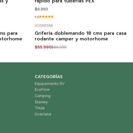
as y
rápido para tuberías PEX
$6.990
5.0
VCGRIFDM
|
ms para
Grifería doblemando 18 cms para casa
-20%
OFF
motorhome
rodante camper y motorhome
Agotado
$55.990
$69.990
CATEGORÍAS
Equipamiento RV
EcoFlow
Camping
Stanley
Thule
Overland