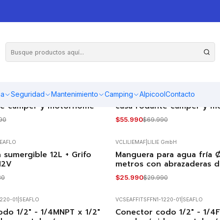
VCGRS082
|
VIVECAMPERS
ma
Seguridad
Mantenimiento
Camping
Alpicool
Contacto
2V monomando 20 cms para
Grifería monomando 22 c
-20%
OFF
te camper y motorhome
casa rodante camper y 
$55.990
90
$69.990
EAFLO
VCLILIEMAF
|
LILIE GmbH
sumergible 12L + Grifo
Manguera para agua fría
-13%
OFF
12V
metros con abrazaderas d
$25.990
80
$29.990
220-01
|
SEAFLO
VCSEAFFITSFFN1-1220-01
|
SEAFLO
do 1/2" - 1/4MNPT x 1/2"
Conector codo 1/2" - 1/4F