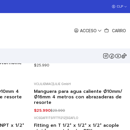
COCINAS EN OFERTA
CLP
>> Ver Ofertas
FILTROS
ACCESO
CARRO
VCGRIFO12V
|
ms para
Grifo 12V con switch accionador
motorhome
$25.990
VCLILIEMAC
|
LILIE GmbH
 Ø10mm 4
Manguera para agua caliente Ø10mm/
-13%
OFF
e resorte
Ø16mm 4 metros con abrazaderas de
resorte
$25.990
$29.990
VCSEAFFITSFFT11212
|
SEAFLO
NPT x 1/2"
Fitting en T 1/2" x 1/2" x 1/2" acople