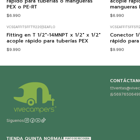
rápido para tuberías o mangueras
acople rápi
PEX o PE-RT
mangueras 
$6.990
$6.990
VCSEAFFITSFFT11220
|
SEAFLO
VCSEAFFITSFFS11
Fitting en T 1/2"-14MNPT x 1/2" x 1/2"
Conector 1/
acople rápido para tuberías PEX
rápido para
$9.990
$9.990
CONTÁCTAN
ventas@vivec
5697650649
Síguenos
TIENDA QUINTA NORMAL
PUNTO DE RECOGIDA