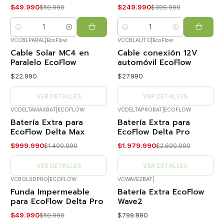
$49.990
$249.990
$59.990
$399.990
Cantidad
Cantidad
VCCBLPARAL
|
EcoFlow
VCCBLAUTO
|
EcoFlow
Agotado
Agotado
Cable Solar MC4 en
Cable conexión 12V
Paralelo EcoFlow
automóvil EcoFlow
$22.990
$27.990
VER DETALLES
VER DETALLES
VCDELTAMAXBAT
|
ECOFLOW
VCDELTAPROBAT
|
ECOFLOW
Batería Extra para
Batería Extra para
-33%
-27%
OFF
OFF
EcoFlow Delta Max
EcoFlow Delta Pro
Agotado
Agotado
$999.990
$1.979.990
$1.499.990
$2.699.990
VER DETALLES
VER DETALLES
VCBOLSDPRO
|
ECOFLOW
VCWAVE2BAT
|
Agotado
Funda Impermeable
Batería Extra EcoFlow
-17%
OFF
para EcoFlow Delta Pro
Wave2
Agotado
$49.990
$799.990
$59.990