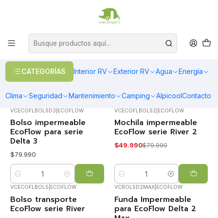
OFERTAS EN CALEFACCIÓN DIESEL
>> Ver Calefacción
Inicio
EcoFlow
Accesorios
Accesorios
CATEGORÍAS
Interior RV
Exterior RV
Agua
Energía
FILTROS
Clima
Seguridad
Mantenimiento
Camping
Alpicool
Contacto
VCECOFLBOLSD3
|
ECOFLOW
VCECOFLBOLS2
|
ECOFLOW
Bolso impermeable
Mochila impermeable
-38%
OFF
EcoFlow para serie
EcoFlow serie River 2
Delta 3
$49.990
$79.990
$79.990
Cantidad
Cantidad
VCECOFLBOLS
|
ECOFLOW
VCBOLSD2MAX
|
ECOFLOW
Bolso transporte
Funda Impermeable
-50%
-20%
OFF
OFF
EcoFlow serie River
para EcoFlow Delta 2