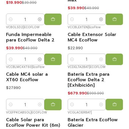
Max
$19.990
$39.990
$39.990
$49.990
Cantidad
Cantidad
VCBOLSD2
|
ECOFLOW
VCCBLEXTEN
|
EcoFlow
Funda Impermeable
Cable Extensor Solar
-20%
OFF
para EcoFlow Delta 2
MC4 EcoFlow
$39.990
$22.990
$49.990
Cantidad
Cantidad
VCCBLMC4XT60
|
EcoFlow
VCDELTA2BAT
|
ECOFLOW
Cable MC4 solar a
Batería Extra para
-32%
OFF
XT60 EcoFlow
EcoFlow Delta 2
[Exhibición]
$27.990
$679.990
$999.990
Cantidad
Cantidad
VCEFPKCABSOL
|
ECOFLOW
VCGLACIERBAT
|
Cable Solar para
Batería Extra EcoFlow
-17%
-38%
OFF
OFF
EcoFlow Power Kit (6m)
Glacier