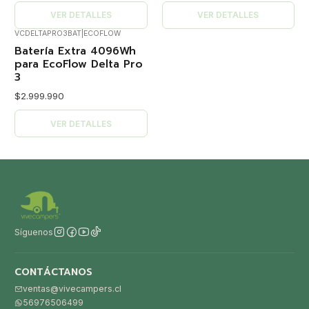
VER DETALLES
VER DETALLES
VCDELTAPRO3BAT
|
ECOFLOW
Agotado
Batería Extra 4096Wh
para EcoFlow Delta Pro
3
$2.999.990
VER DETALLES
Síguenos
CONTÁCTANOS
ventas@vivecampers.cl
56976506499