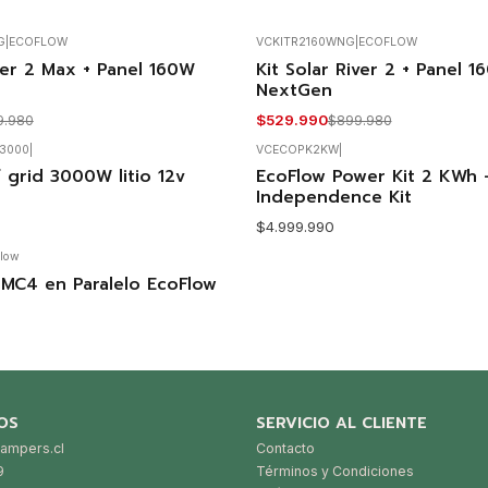
G
|
ECOFLOW
VCKITR2160WNG
|
ECOFLOW
iver 2 Max + Panel 160W
Kit Solar River 2 + Panel 1
-41%
OFF
NextGen
Agotado
$529.990
9.980
$899.980
i3000
|
VCECOPK2KW
|
No disponible
f grid 3000W litio 12v
EcoFlow Power Kit 2 KWh 
Independence Kit
$4.999.990
low
 MC4 en Paralelo EcoFlow
OS
SERVICIO AL CLIENTE
ampers.cl
Contacto
9
Términos y Condiciones