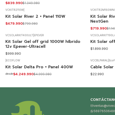
$839.990
$1.349.980
VCKITR2110W
|
VCKITR2M160WN
Kit Solar River 2 + Panel 110W
Kit Solar R
-40%
-37%
OFF
OFF
NextGen
$479.990
$799.980
Agotado
Agotado
$719.990
$1.14
VCSOLARKIT400ULT
|
EPEVER
VCSOLARKIT190L
Agotado
Agotado
Kit Solar Gel off grid 1000W híbrido
Kit Solar of
12v Epever-Ultracell
$1.899.990
$999.990
|
ECOFLOW
VCCBLPARAL
|
EcoF
Agotado
Kit Solar Delta Pro + Panel 400W
Cable Solar
-15%
OFF
$4.249.990
$22.990
$4.999.980
desde
Agotado
CONTÁCTAN
ventas@vivec
5697650649