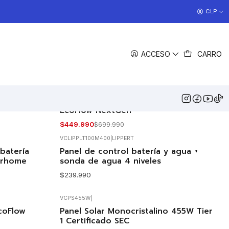
COCINAS EN OFERTA
CLP
>> Ver Ofertas
FILTROS
ACCESO
CARRO
VCPANSOL220WNG
|
EcoFlow
 EcoFlow
Panel Solar Plegable Bifacial 220W
-36%
OFF
EcoFlow NextGen
$449.990
$699.990
VCLIPPLT100M400
|
LIPPERT
batería
Panel de control batería y agua +
orhome
sonda de agua 4 niveles
$239.990
VCPS455W
|
Agotado
coFlow
Panel Solar Monocristalino 455W Tier
1 Certificado SEC