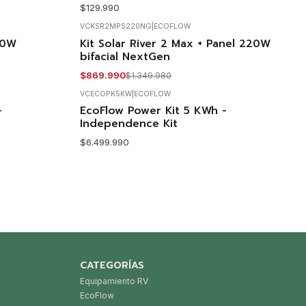
$129.990
VCKSR2MPS220NG
|
ECOFLOW
60W
Kit Solar River 2 Max + Panel 220W
-36%
OFF
bifacial NextGen
Agotado
$869.990
$1.349.980
VCECOPK5KW
|
ECOFLOW
No disponible
-
EcoFlow Power Kit 5 KWh -
Independence Kit
$6.499.990
CATEGORÍAS
Equipamiento RV
EcoFlow