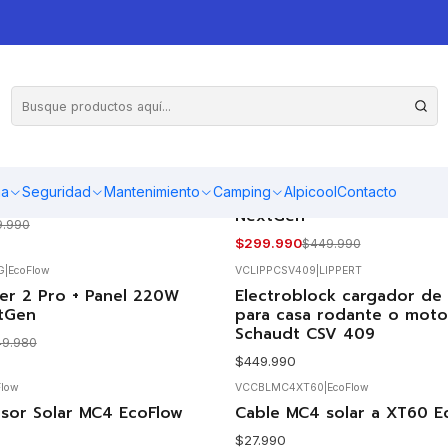
coFlow
VCPANSOL160WNG
|
EcoFlow
ma
Seguridad
Mantenimiento
Camping
Alpicool
Contacto
 Plegable 110W EcoFlow
Panel Solar Plegable 160W
-33%
OFF
NextGen
9.990
$299.990
$449.990
G
|
EcoFlow
VCLIPPCSV409
|
LIPPERT
iver 2 Pro + Panel 220W
Electroblock cargador de 
xtGen
para casa rodante o mot
Schaudt CSV 409
49.980
$449.990
Flow
VCCBLMC4XT60
|
EcoFlow
sor Solar MC4 EcoFlow
Cable MC4 solar a XT60 E
$27.990