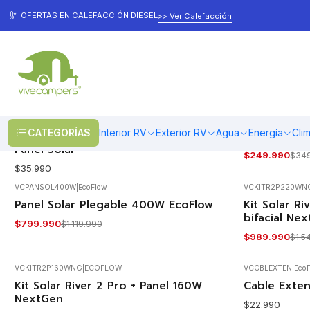
Inicio
Energía
Energía Solar
OFERTAS EN CALEFACCIÓN DIESEL
>> Ver Calefacción
Energía Solar
VCSOLARBR
|
RANGER
VCPANSOL110W
|
E
CATEGORÍAS
Interior RV
Exterior RV
Agua
Energía
Cli
Juego de soportes de techo para
Panel Solar
-29%
OFF
Panel Solar
$249.990
$34
$35.990
VCPANSOL400W
|
EcoFlow
VCKITR2P220WN
Panel Solar Plegable 400W EcoFlow
Kit Solar R
-29%
-36%
OFF
OFF
bifacial Ne
$799.990
$1.119.990
$989.990
$1.5
VCKITR2P160WNG
|
ECOFLOW
VCCBLEXTEN
|
Eco
Kit Solar River 2 Pro + Panel 160W
Cable Exten
-38%
OFF
NextGen
$22.990