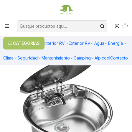
OFERTAS EN CALEFACCIÓN DIESEL
>> Ver Calefacción
Inicio
Interior RV
Cocina
Cocina
Lavaplatos circular para casa rodante camper y motorhome de
acero inoxidable
CATEGORÍAS
Interior RV
Exterior RV
Agua
Energía
Clima
Seguridad
Mantenimiento
Camping
Alpicool
Contacto