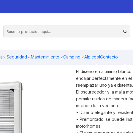
o aluminio 500x350mm interior de ventana con blackout y malla mosquitera
Marco de alum
para ventana 
mosquitera y 
ma
Seguridad
Mantenimiento
Camping
Alpicool
Contacto
El diseño en aluminio blanco
encajar perfectamente en el 
reemplazar uno ya existente.
El oscurecedor y la malla mo
permite unirlos de manera fáci
inferior de la ventana.
• Diseño elegante y resisten
• Premontado: se puede insta
motorhomes
• El oscurecedor es de color 