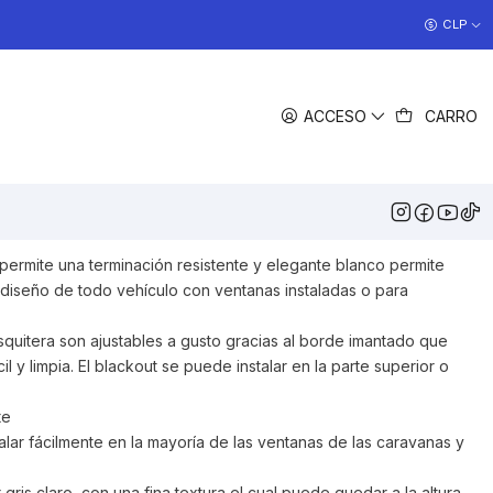
COCINAS EN OFERTA
CLP
>> Ver Ofertas
COMPARTIR
ACCESO
CARRO
DESCRIPCIÓN
inio, resistente y elegante
con sistema de malla
blackout deslizables
 permite una terminación resistente y elegante blanco permite
diseño de todo vehículo con ventanas instaladas o para
squitera son ajustables a gusto gracias al borde imantado que
l y limpia. El blackout se puede instalar en la parte superior o
te
lar fácilmente en la mayoría de las ventanas de las caravanas y
gris claro, con una fina textura el cual puede quedar a la altura