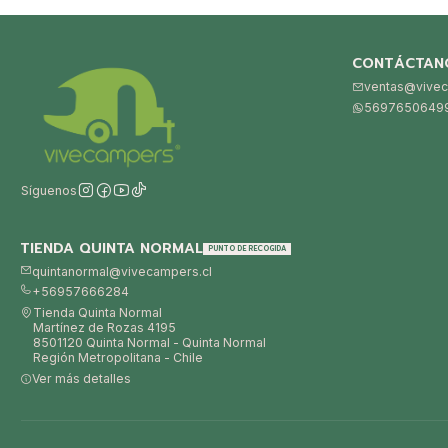
CONTÁCTAN
ventas@vivec
5697650649
Síguenos
TIENDA QUINTA NORMAL
PUNTO DE RECOGIDA
quintanormal@vivecampers.cl
+56957666284
Tienda Quinta Normal
Martínez de Rozas 4195
8501120 Quinta Normal - Quinta Normal
Región Metropolitana - Chile
Ver más detalles