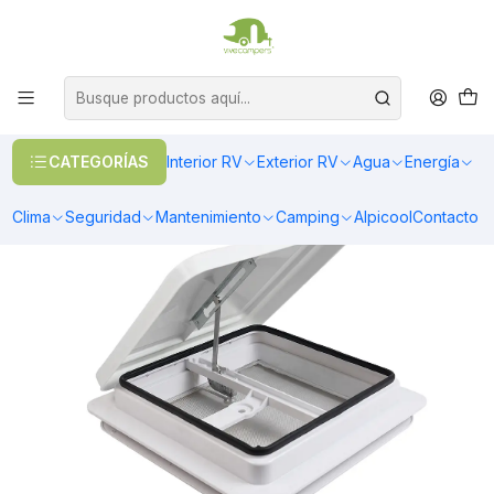
OFERTAS EN CALEFACCIÓN DIESEL
>> Ver Calefacción
Inicio
Exterior RV
Ventanas
Ventanas y aberturas
Claraboya 356x356mm con malla mosquitera tapa color blanca
CATEGORÍAS
Interior RV
Exterior RV
Agua
Energía
Clima
Seguridad
Mantenimiento
Camping
Alpicool
Contacto