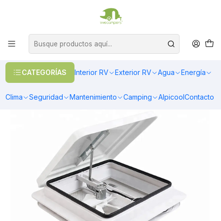
OFERTAS EN CALEFACCIÓN DIESEL
>> Ver Calefacción
Inicio
Exterior RV
Ventanas
Claraboyas/Escotillas
Claraboyas con extractor
Claraboya 356x356mm con extractor y malla mosquitera tapa color
blanca
CATEGORÍAS
Interior RV
Exterior RV
Agua
Energía
Clima
Seguridad
Mantenimiento
Camping
Alpicool
Contacto