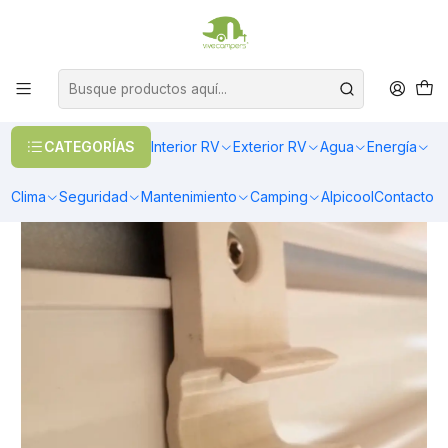
OFERTAS EN CALEFACCIÓN DIESEL
>> Ver Calefacción
Inicio
Toldos & Cobertores
Toldos
Toldos Laterales
Repuesto toldo lateral sujetador pata de apoyo blanco
CATEGORÍAS
Interior RV
Exterior RV
Agua
Energía
Clima
Seguridad
Mantenimiento
Camping
Alpicool
Contacto