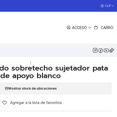
COCINAS EN OFERTA
CLP
>> Ver Ofertas
COMPARTIR
ACCESO
CARRO
DESCRIPCIÓN
n para pata de apoyo toldo sobretecho
techo 5800
|
do sobretecho sujetador pata
de apoyo blanco
Mostrar stock de ubicaciones
Agregar a la lista de favoritos