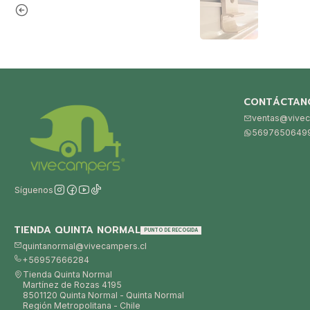
CONTÁCTAN
ventas@vivec
5697650649
Síguenos
TIENDA QUINTA NORMAL
PUNTO DE RECOGIDA
quintanormal@vivecampers.cl
+56957666284
Tienda Quinta Normal
Martínez de Rozas 4195
8501120 Quinta Normal - Quinta Normal
Región Metropolitana - Chile