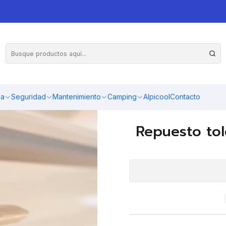
do sobretecho sujetador pata de apoyo blanco
Repuesto bracket de sujeció
Toldo aplicable: Sobre
ma
Seguridad
Mantenimiento
Camping
Alpicool
Contacto
Color: blanco
Repuesto tol