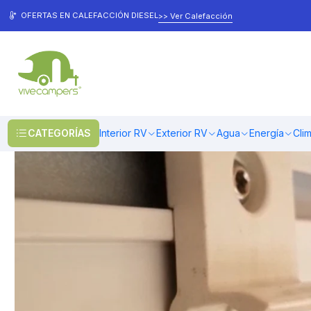
Inicio
Toldos & Cobertores
Toldos
Toldos Laterales
Repuesto tol
OFERTAS EN CALEFACCIÓN DIESEL
>> Ver Calefacción
CATEGORÍAS
Interior RV
Exterior RV
Agua
Energía
Cli