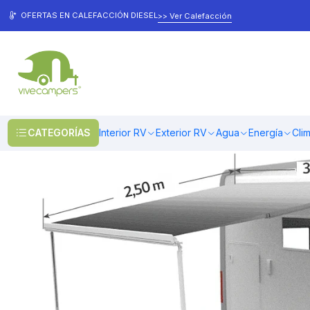
Inicio
Toldos & Cobertores
Toldos
Toldos Laterales
Toldo lateral
OFERTAS EN CALEFACCIÓN DIESEL
>> Ver Calefacción
CATEGORÍAS
Interior RV
Exterior RV
Agua
Energía
Cli