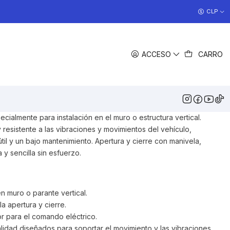
COCINAS EN OFERTA
CLP
>> Ver Ofertas
COMPARTIR
ACCESO
CARRO
DESCRIPCIÓN
alar en muro de su vehículo con
e eléctrico del cassette de
 kit de instalación.
cialmente para instalación en el muro o estructura vertical.
 resistente a las vibraciones y movimientos del vehículo,
il y un bajo mantenimiento. Apertura y cierre con manivela,
y sencilla sin esfuerzo.
n muro o parante vertical.
a apertura y cierre.
r para el comando eléctrico.
idad diseñados para soportar el movimiento y las vibraciones.