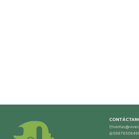
CONTÁCTAN
ventas@vivec
5697650649