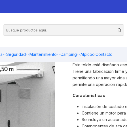
 cassette eléctrico 3.50x2.50 mts blanco
Toldo para inst
apertura y cierr
aluminio. Incluye
ma
Seguridad
Mantenimiento
Camping
Alpicool
Contacto
Este toldo está diseñado espe
Tiene una fabricación firme y
permitiendo una mayor vida út
permite una operación rápida 
Características
Instalación de costado e
Contiene un motor para l
Se incluye un accionado
Componentes de alta cal