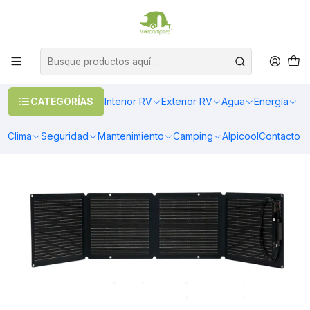
OFERTAS EN CALEFACCIÓN DIESEL
>> Ver Calefacción
Inicio
Energía
Energía Solar
Panel Solar Plegable 110W EcoFlow
CATEGORÍAS
Interior RV
Exterior RV
Agua
Energía
Clima
Seguridad
Mantenimiento
Camping
Alpicool
Contacto