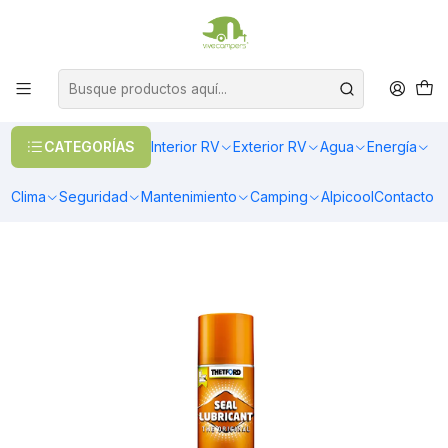
OFERTAS EN CALEFACCIÓN DIESEL
>> Ver Calefacción
Inicio
Camping
Baños Portátiles
Limpieza y Mantención
Lubricante para los sellos de los baños de casa rodante en spray
CATEGORÍAS
Interior RV
Exterior RV
Agua
Energía
Clima
Seguridad
Mantenimiento
Camping
Alpicool
Contacto