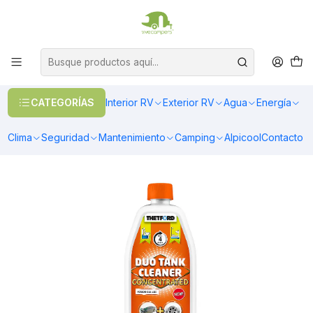
OFERTAS EN CALEFACCIÓN DIESEL
>> Ver Calefacción
Inicio
Camping
Baños Portátiles
Limpieza y Mantención
Limpiador de estanques Duo Tank Cleaner Concentrado Thetford
800 ml
CATEGORÍAS
Interior RV
Exterior RV
Agua
Energía
Clima
Seguridad
Mantenimiento
Camping
Alpicool
Contacto