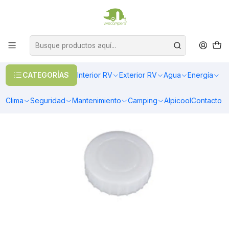
OFERTAS EN CALEFACCIÓN DIESEL
>> Ver Calefacción
Inicio
Agua
Baños y Accesorios
TAPA PARA ESTANQUE 44mm
CATEGORÍAS
Interior RV
Exterior RV
Agua
Energía
Clima
Seguridad
Mantenimiento
Camping
Alpicool
Contacto