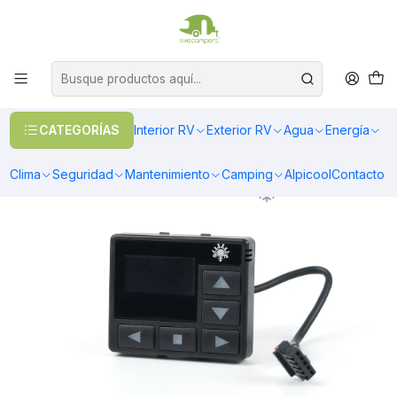
OFERTAS EN CALEFACCIÓN DIESEL
>> Ver Calefacción
Inicio
Climatización
Calefacción
Accesorios y Adaptadores
Panel de Control Autoterm OLED
CATEGORÍAS
Interior RV
Exterior RV
Agua
Energía
Clima
Seguridad
Mantenimiento
Camping
Alpicool
Contacto