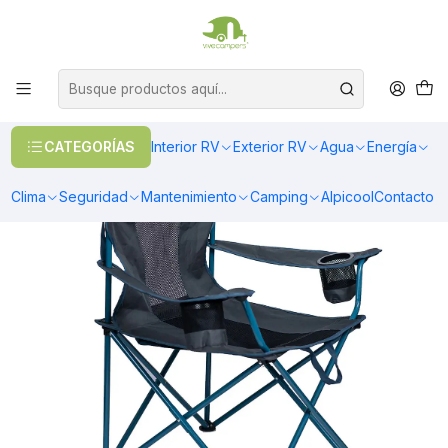
OFERTAS EN CALEFACCIÓN DIESEL
>> Ver Calefacción
Inicio
Camping
Atakama
Silla Camping Llaima XL gris/azul
CATEGORÍAS
Interior RV
Exterior RV
Agua
Energía
Clima
Seguridad
Mantenimiento
Camping
Alpicool
Contacto