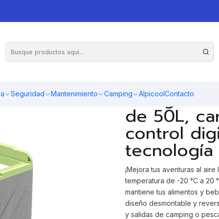
til Alpicool X50 de 12v 50 litros
AGR
Cantidad
Refrigerado
ma
Seguridad
Mantenimiento
Camping
Alpicool
Contacto
de 50L, ca
control dig
tecnología
¡Mejora tus aventuras al aire
temperatura de -20 °C a 20 °C
mantiene tus alimentos y beb
diseño desmontable y reversi
y salidas de camping o pesca. 