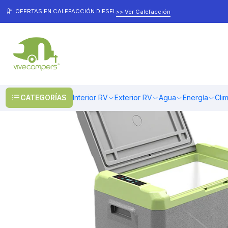
Inicio
Interior RV
Cocina
Refrigeradores
Refrigerador/Freezer portá
OFERTAS EN CALEFACCIÓN DIESEL
>> Ver Calefacción
CATEGORÍAS
Interior RV
Exterior RV
Agua
Energía
Cli