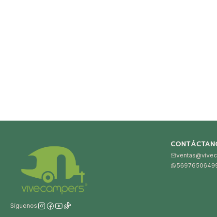
CONTÁCTAN
ventas@vivec
5697650649
Síguenos