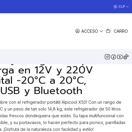
COCINAS EN OFERTA
CLP
>> Ver Ofertas
EGAR AL CARRO
COMPRAR AHORA
ACCESO
CARRO
COMPARTIR
DESCRIPCIÓN
r y congelador portátil
rga en 12V y 220V
ital -20°C a 20°C,
 USB y Bluetooth
 libre con el refrigerador portátil Alpicool X50! Con un rango de
 y un peso de tan solo 14,8 kg, este refrigerador de 50 litros
idas frescos dondequiera que estés. Su tapa multifuncional con
ble, y su portavasos, lo hacen perfecto para picnics, parrilladas
¡Disfruta de la naturaleza con facilidad y estilo!