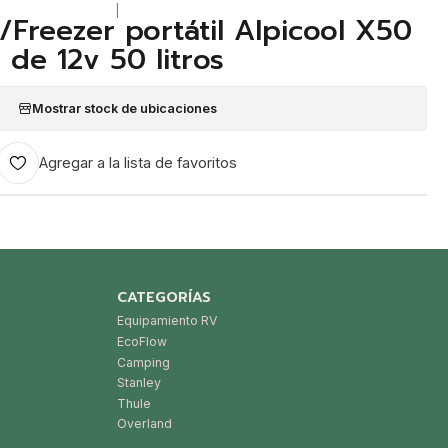
|
/Freezer portátil Alpicool X50
de 12v 50 litros
Mostrar stock de ubicaciones
Agregar a la lista de favoritos
CATEGORÍAS
Equipamiento RV
EcoFlow
Camping
Stanley
Thule
Overland