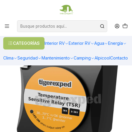
OFERTAS EN CALEFACCIÓN DIESEL
>> Ver Calefacción
Inicio
Climatización
Calefacción
Accesorios y Adaptadores
Termostato de protección 30A 12/24V 600W con sistema antifrost
CATEGORÍAS
Interior RV
Exterior RV
Agua
Energía
Clima
Seguridad
Mantenimiento
Camping
Alpicool
Contacto