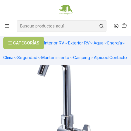
OFERTAS EN CALEFACCIÓN DIESEL
>> Ver Calefacción
Inicio
Interior RV
Cocina
Cocina
Grifería monomando 22 cms para casa rodante camper y
motorhome
CATEGORÍAS
Interior RV
Exterior RV
Agua
Energía
Clima
Seguridad
Mantenimiento
Camping
Alpicool
Contacto