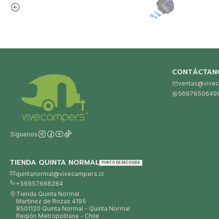
CONTÁCTAN
ventas@vivec
5697650649
Síguenos
TIENDA QUINTA NORMAL
PUNTO DE RECOGIDA
quintanormal@vivecampers.cl
+56957666284
Tienda Quinta Normal
Martínez de Rozas 4195
8501120 Quinta Normal - Quinta Normal
Región Metropolitana - Chile