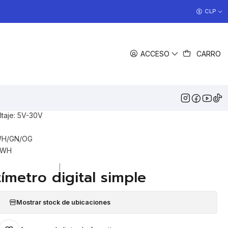
COCINAS EN OFERTA
CLP
>> Ver Ofertas
COMPARTIR
ACCESO
CARRO
DESCRIPCIÓN
visor dig
ital
taje: 5V-30V
/WH/GN/OG
K/WH
|
tímetro digital simple
Mostrar stock de ubicaciones