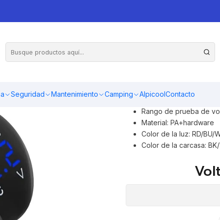
Voltímetro con 
Entrada: CC12-24V
ma
Seguridad
Mantenimiento
Camping
Alpicool
Contacto
Salida: 5V
Rango de prueba de vol
Material: PA+hardware
Color de la luz: RD/BU
Color de la carcasa: B
Vol