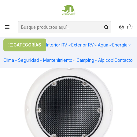
OFERTAS EN CALEFACCIÓN DIESEL
>> Ver Calefacción
Inicio
Exterior RV
Ventanas
Claraboyas/Escotillas
Claraboyas con extractor
Ventilador/Extractor 12v solar para techo de casa rodante o
motorhome
CATEGORÍAS
Interior RV
Exterior RV
Agua
Energía
Clima
Seguridad
Mantenimiento
Camping
Alpicool
Contacto