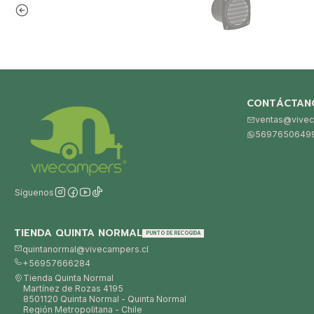
CONTÁCTAN
ventas@vivec
5697650649
Síguenos
TIENDA QUINTA NORMAL
PUNTO DE RECOGIDA
quintanormal@vivecampers.cl
+56957666284
Tienda Quinta Normal
Martínez de Rozas 4195
8501120 Quinta Normal - Quinta Normal
Región Metropolitana - Chile