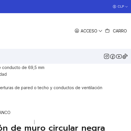
COCINAS EN OFERTA
CLP
>> Ver Ofertas
COMPARTIR
ACCESO
CARRO
DESCRIPCIÓN
 celosía redonda SEAFLO está hecha de ABS de alta calidad,
 conducto 69,5 mm, montada en la pared o en el techo, perfecta
 escape de RV, bote o habitación.
 conducto de 69,5 mm
idad
erturas de pared o techo y conductos de ventilación
LANCO
|
ión de muro circular negra