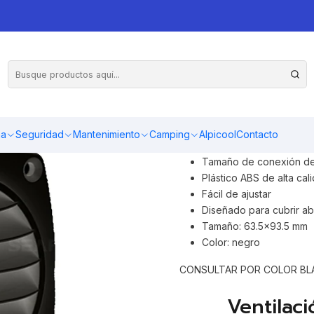
o circular negra
La rejilla de ventilación de
diámetro 77,8 mm, altura del
ma
Seguridad
Mantenimiento
Camping
Alpicool
Contacto
para el uso de ventilación y
Tamaño de conexión de
Plástico ABS de alta cal
Fácil de ajustar
Diseñado para cubrir ab
Tamaño: 63.5x93.5 mm
Color: negro
CONSULTAR POR COLOR B
Ventilac