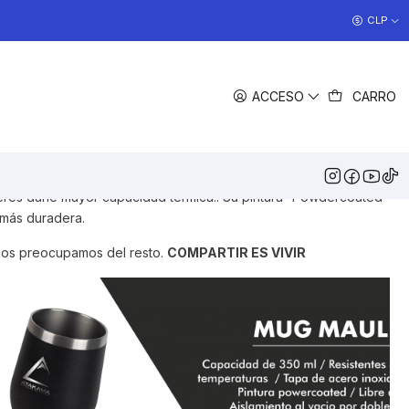
COCINAS EN OFERTA
CLP
>> Ver Ofertas
COMPARTIR
ACCESO
CARRO
DESCRIPCIÓN
vacío de doble pared logra mantener tu mate o café a la
 golpes, muy fáciles de transportar lo cual lo hace ideal para tus
, juntas con familiares y amigos. Viene incluido con tapa, esta es
uieres darle mayor capacidad térmica.. Su pintura “Powdercoated”
más duradera.
nos preocupamos del resto.
COMPARTIR ES VIVIR