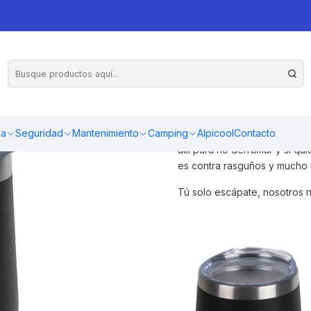
ro "edición Peces"
Gracias a su aislamiento al 
temperatura. Resistente a los
ma
Seguridad
Mantenimiento
Camping
Alpicool
Contacto
salidas al aire libre, camping
útil para no derramar y si q
es contra rasguños y mucho 
Tú solo escápate, nosotros 