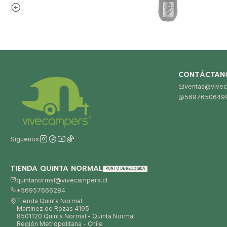
CONTÁCTAN
ventas@vivec
5697650649
Síguenos
TIENDA QUINTA NORMAL
PUNTO DE RECOGIDA
quintanormal@vivecampers.cl
+56957666284
Tienda Quinta Normal
Martínez de Rozas 4195
8501120 Quinta Normal - Quinta Normal
Región Metropolitana - Chile