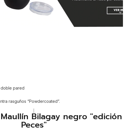
e doble pared
ontra rasguños “Powdercoated”.
|
Maullín Bilagay negro "edición
Peces"