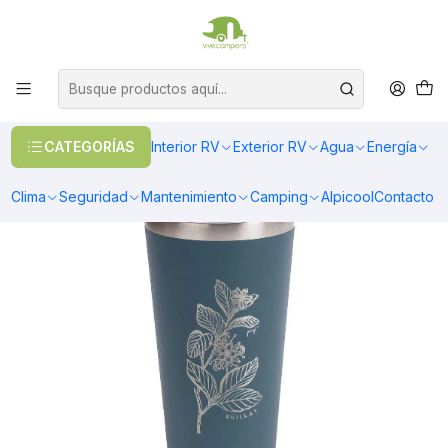
OFERTAS EN CALEFACCIÓN DIESEL
>> Ver Calefacción
Inicio
Interior RV
Cocina
Menaje
Vaso Térmico azul Quillay 480ml
CATEGORÍAS
Interior RV
Exterior RV
Agua
Energía
Clima
Seguridad
Mantenimiento
Camping
Alpicool
Contacto