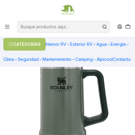
OFERTAS EN CALEFACCIÓN DIESEL
>> Ver Calefacción
Inicio
Camping
Vasos y Tazones
VASO DE CERVEZA ADVENTURE | 709 ML VERDE
CATEGORÍAS
Interior RV
Exterior RV
Agua
Energía
Clima
Seguridad
Mantenimiento
Camping
Alpicool
Contacto