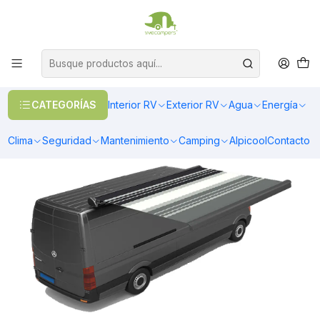
OFERTAS EN CALEFACCIÓN DIESEL
>> Ver Calefacción
Inicio
Toldos & Cobertores
Toldos
Toldos Sobretecho
Toldo sobre techo cassette 3.50x2.50 mts negro
CATEGORÍAS
Interior RV
Exterior RV
Agua
Energía
Clima
Seguridad
Mantenimiento
Camping
Alpicool
Contacto