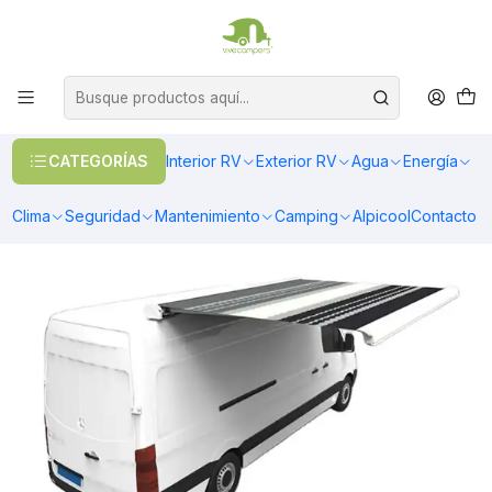
OFERTAS EN CALEFACCIÓN DIESEL
>> Ver Calefacción
Inicio
Toldos & Cobertores
Toldos
Toldos Sobretecho
Toldo sobre techo cassette 3.50x2.50 mts blanco
CATEGORÍAS
Interior RV
Exterior RV
Agua
Energía
Clima
Seguridad
Mantenimiento
Camping
Alpicool
Contacto