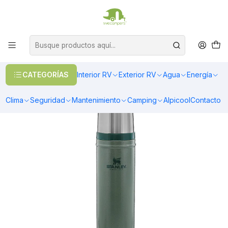
OFERTAS EN CALEFACCIÓN DIESEL
>> Ver Calefacción
Inicio
Camping
Vasos y Tazones
TERMO STANLEY CLASSIC | 591 ML VERDE
CATEGORÍAS
Interior RV
Exterior RV
Agua
Energía
Clima
Seguridad
Mantenimiento
Camping
Alpicool
Contacto