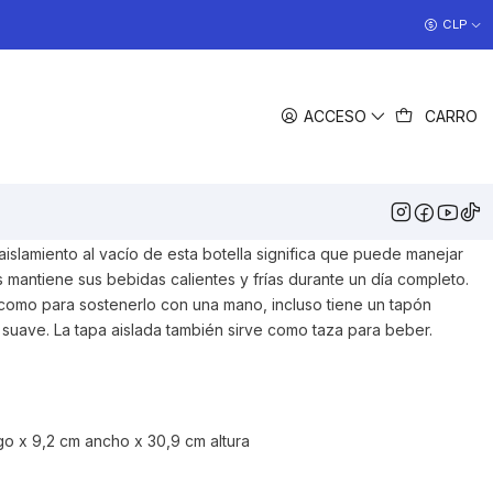
COCINAS EN OFERTA
CLP
>> Ver Ofertas
COMPARTIR
ACCESO
CARRO
DESCRIPCIÓN
50 ml ha marcado las aventuras al aire libre durante
ico y disfruta de una vida de bebidas calientes y recuerdos
idos calientes o fríos durante 24 horas.
aislamiento al vacío de esta botella significa que puede manejar
s mantiene sus bebidas calientes y frías durante un día completo.
como para sostenerlo con una mano, incluso tiene un tapón
s suave. La tapa aislada también sirve como taza para beber.
go x 9,2 cm ancho x 30,9 cm altura