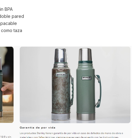
sin BPA
 doble pared
mpacable
a como taza
s