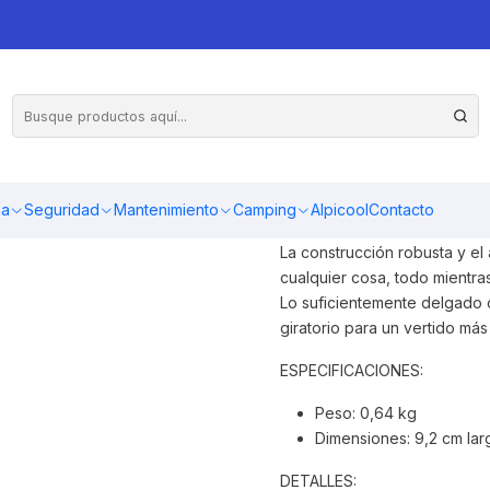
El icónico termo Stanley de 9
generaciones.Obtén este clás
ma
Seguridad
Mantenimiento
Camping
Alpicool
Contacto
compartidos.Mantiene tus líqu
La construcción robusta y el 
cualquier cosa, todo mientra
Lo suficientemente delgado 
giratorio para un vertido má
ESPECIFICACIONES:
Peso: 0,64 kg
Dimensiones: 9,2 cm lar
DETALLES: