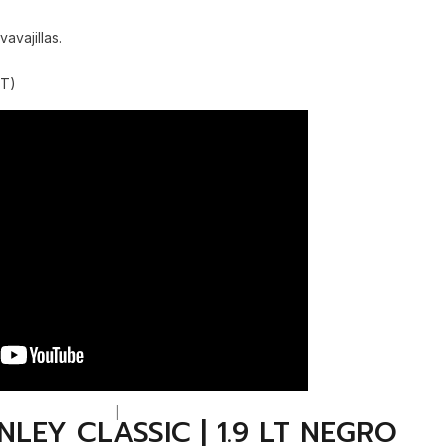
avajillas.
QT)
|
LEY CLASSIC | 1.9 LT NEGRO