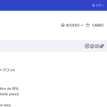
COCINAS EN OFERTA
CLP
>> Ver Ofertas
COMPARTIR
ACCESO
CARRO
DESCRIPCIÓN
igos que pasan largos períodos fuera acampando o
n fin de semana, este termo es lo que necesitas. Mantiene tus
 horas o fríos durante 48 horas.
 x 37,3 cm
ibre de BPA.
 doble pared.
o taza.