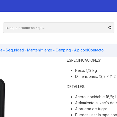
T NEGRO
Para un grupo grande de am
simplemente disfrutando de u
ma
Seguridad
Mantenimiento
Camping
Alpicool
Contacto
líquidos calientes durante 45
ESPECIFICACIONES:
Peso: 1,13 kg
Dimensiones: 13,2 x 11,2
DETALLES:
Acero inoxidable 18/8; L
Aislamiento al vacío de
A prueba de fugas.
Puedes usar la tapa com