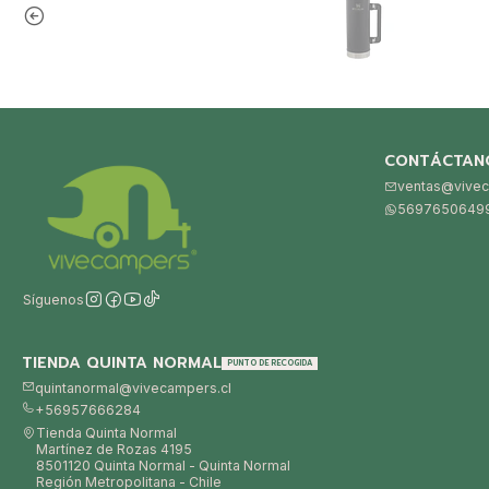
CONTÁCTAN
ventas@vivec
5697650649
Síguenos
TIENDA QUINTA NORMAL
PUNTO DE RECOGIDA
quintanormal@vivecampers.cl
+56957666284
Tienda Quinta Normal
Martínez de Rozas 4195
8501120 Quinta Normal - Quinta Normal
Región Metropolitana - Chile