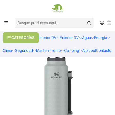
OFERTAS EN CALEFACCIÓN DIESEL
>> Ver Calefacción
Inicio
Camping
Vasos y Tazones
TERMO STANLEY CLASSIC | 1.4 LT SILVER
CATEGORÍAS
Interior RV
Exterior RV
Agua
Energía
Clima
Seguridad
Mantenimiento
Camping
Alpicool
Contacto