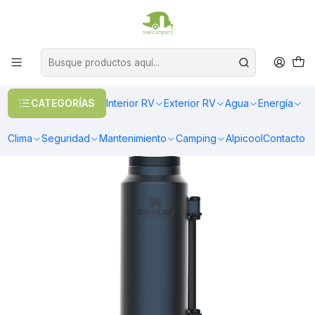
OFERTAS EN CALEFACCIÓN DIESEL
>> Ver Calefacción
Inicio
Camping
Vasos y Tazones
TERMO STANLEY CLASSIC | 1.4 LT AZUL ACERO
CATEGORÍAS
Interior RV
Exterior RV
Agua
Energía
Clima
Seguridad
Mantenimiento
Camping
Alpicool
Contacto