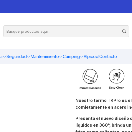
ma
Seguridad
Mantenimiento
Camping
Alpicool
Contacto
Nuestro termo TKPro es el 
comletamente en acero inox
Presenta el nuevo diseño d
líquidos en 360°, brinda u
frías como calientes, en c