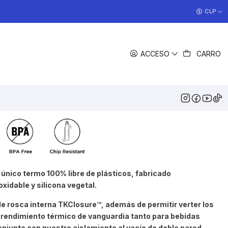
COCINAS EN OFERTA
CLP
>> Ver Ofertas
ACCESO
CARRO
COLOR
Aluminio
Negro
Fairway
COMPARTIR
DESCRIPCIÓN
único termo 100% libre de plásticos, fabricado
idable y silicona vegetal.
e rosca interna TKClosure™, además de permitir verter los
n rendimiento térmico de vanguardia tanto para bebidas
onjunto con nuestro aislamiento al vacío de doble pared