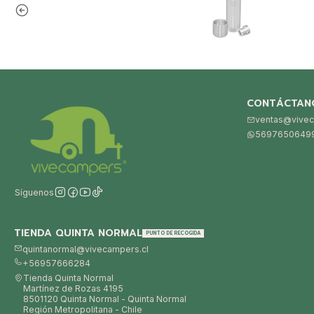
CONTÁCTAN
ventas@vivec
5697650649
Síguenos
TIENDA QUINTA NORMAL
PUNTO DE RECOGIDA
quintanormal@vivecampers.cl
+56957666284
Tienda Quinta Normal
Martínez de Rozas 4195
8501120 Quinta Normal - Quinta Normal
Región Metropolitana - Chile