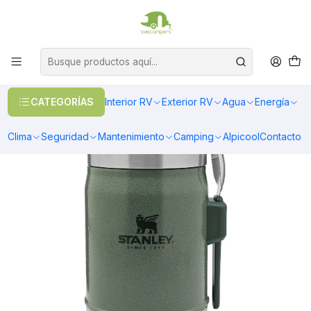
OFERTAS EN CALEFACCIÓN DIESEL
>> Ver Calefacción
Inicio
Interior RV
Cocina
Menaje
TERMO COMIDA STANLEY CLASICO VERDE| 414 ML
CATEGORÍAS
Interior RV
Exterior RV
Agua
Energía
Clima
Seguridad
Mantenimiento
Camping
Alpicool
Contacto